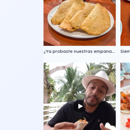
¿Ya probaste nuestras empanadas? Pídelas de camarón, cazón, queso de bola, queso tip top, queso manchego, o de lo que más te guste 😋