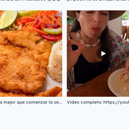
Nada mejor que comenzar la semana con un delicioso Filete de Pescado Empanizado, un platillo clásico y favorito de muchos clientes 😊 ​ ✅ ​Haz click en el enlace de nuestro perfil para conocer el menú, ubicación, teléfonos y horarios.