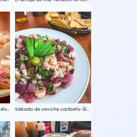
Siempre es un buen día para disfrutar de unos taquitos 🤤
Sábado de ceviche caribeño 🤤🤤🤤