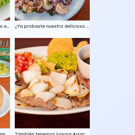
El clásico de clásicos, nuestro exquisito ceviche tradicional, disfrútalo con crema de ajo 😋
¿Ya probaste nuestro delicioso ceviche caribeño? 🤤
¿A poco no se antojan unas empanadas? 😋 Pídelas de camarón, queso de bola, queso tip-top, frijol o de lo que se te antoje 👌🏻
También tenemos jugosa Arrachera a la Plancha, acompañada de guacamole, frijolitos, tortillas hechas a mano y ensalada fresca, una delicia. 👌 ​ ​✅ Haz click en el enlace de nuestro perfil para conocer el menú, ubicación, teléfonos y horarios.