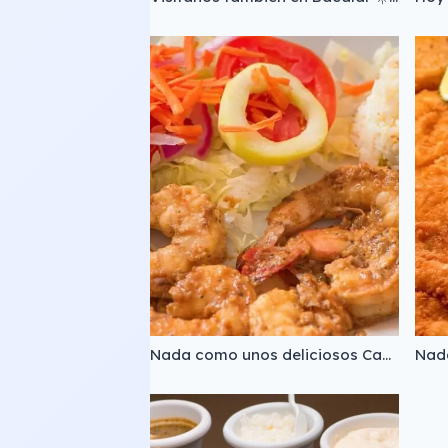
Nada como unos deliciosos Camarones al Mojo de ajo, si no los has probado, ¿qué esperas? 🤤 ​ ​ ✅ Haz click en el enlace de nuestro perfil para conocer el menú, ubicación, teléfonos y horarios.