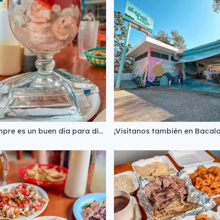
¡Siempre es un buen día para disfrutar de un abundante cóctel de camarón con ostiones! Pídelo a tu gusto: camarón, caracol, pulpo, ostión 😋
¡Visítanos también en Bacala