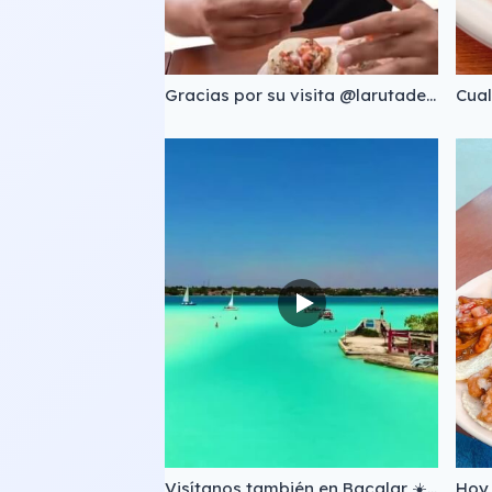
Gracias por su visita @larutadelagarnacha 🙏
Visítanos también en Bacalar ☀️ Disfruta lo mejor en mariscos todos los días de 9 am a 6 pm. 📲 O pide a domicilio directo a tu hotel o club de playa: ✅ (983) 171 6840 ✅ (983) 171 6838
Hoy 