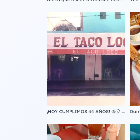
¡HOY CUMPLIMOS 44 AÑOS! 🪅🎈 ¡Un día como hoy de 1979 iniciamos este largo camino que GRACIAS A TI hemos podido continuar! 📸 Foto de 1995.
Domi