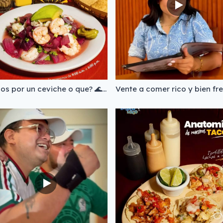
Vamos por un ceviche o que? 🌊 🦐✨ Visítanos y descubre por qué nuestro ceviche conquista desde el primer bocado y simplemente se antoja una y otra vez.🤤 📲Pedidos al: (983) 832 1213 #tacoloco #cevichelovers #mariscosfrescos #cevichemixto #chetumal