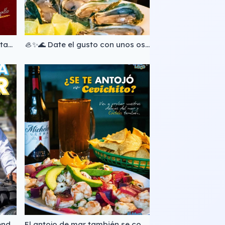
🌮 🤤✨Anatomía de nuestros tacos 🌊 Descubre por qué cada taco es una combinación perfecta de sabor: tortilla calientita, ingredientes frescos y ese toque que los hace irresistibles. 📲Pide para recoger o a domicilio: (983) 688 1912 (983) 129 2090 (983) 197 2493 #tacoloco #Chetumal #mariscos #tacosdecamaron #comidadelmar
🦪✨🌊 Date el gusto con unos ostiones en su concha, frescos, bien servidos y listos para disfrutarse sin pensarlo mucho. 📍José Ma. Morelos 87, Centro 📲Pide para recoger o a domicilio: (983) 688 1912 (983) 129 2090 (983) 197 2493 #tacoloco #bacalar #chetumal #mariscosfrescos #ostiones
Para compartir, disfrutar y rendir🫶🏼 En El Taco Loco Chetumal tenemos lo ideal: ¡más de 30 combinaciones! en paquetes SOLO PARA LLEVAR🛵🍴🚗 👥 Para 3 personas desde $200 👨‍👩‍👧‍👦 Para 6 personas desde $380 Ricos, rendidores y al mejor precio 😋📲 Haz tu pedido y pasa por él😁 (983) 83 21213 (983) 129 2090 (983) 197 2493 #ParaLlevar #chetumal #TacoLoco
El antojo de mar también se comparte… y sabe mejor 🦐🔥 Ceviches frescos y cócteles bien servidos, preparados al momento para ese antojo que no se discute 🤩 📍 José Ma. Morelos 87, Centro https://maps.app.goo.gl/xVGeo5BHLknEnfcH8?g_st=ic 📲 Pide para recoger o a domicilio: (983) 688 1912 (983) 129 2090 (983) 197 2493 #cócteles #ceviche #tacoloco #chetumal #bacalar