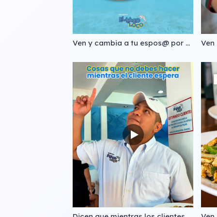
Ven y cambia a tu espos@ por unos tacos😜🌮🍤 📲Pide para recoger o a domicilio: (983) 688 1912 (983) 129 2090 (983) 197 2493 #Tacoloco #tacosdecamaron #mariscosfrescos #comidacosteña #bacalar
Dicen que mientras los clientes esperan NO se debe…Te esperamos con el mejor ambiente🤪 📍 Desde las 9am en: José Ma. Morelos 87, centro. https://maps.app.goo.gl/xVGeo5BHLknEnfcH8?g_st=ic 📲 O pide para recoger o a domicilio: (983) 83 21213 (983) 129 2090 (983) 197 2493 #TacoLocoChetumal #humor #mariscos #Chetumal