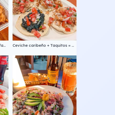
También tenemos paquetes familiares a domicilio, consulta precios y detalles en: www.tacoloco.menu
Ceviche caribeño + Taquitos = 🤤❤️