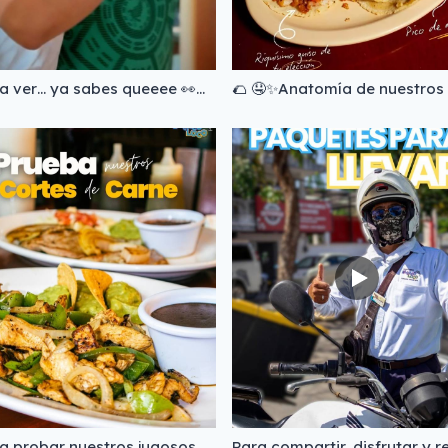
Ven a ver… ya sabes queeee 👀⚽ si el mundial se va a ver… que sea con ambiente, pantallas y antojo resuelto 🍤🔥 aquí se vive diferente 😮‍🔥 Visítanos! #mariscos #tacoloco #Chetumal #Bacalar
Ven a probar nuestros jugosos cortes de carne al punto, preparados al momento para ese antojo que no se discute🔥🥩 📍 José Ma. Morelos 87, Centro 📲 Pide para recoger o a domicilio: (983) 688 1912 (983) 129 2090 (983) 197 2493 #TacoLoco #chetumal #bacalar #arrachera #fajitasdepollo