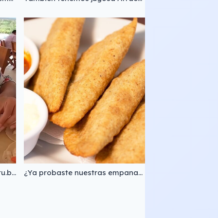
Video completo: https://youtu.be/FHTVtcoZFK0
¿Ya probaste nuestras empanadas? Pídelas de lo que quieras, camarón, queso tiptop, queso de bola, mixtas... ¡Te van a encantar! 😋