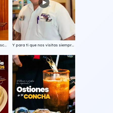
Vente a comer rico y bien fresco🍤 Y si ya eres cliente de siempre, ayuda a los nuevos: ¿Qué platillo es ley pedir en la primera visita? Déjanos tu recomendación aquí abajo. 👇🍤 📲Pedidos al: (983) 832 1213 #TacoLoco #Chetumal #MariscosChetumal #ComidaEnFamilia
Y para ti que nos visitas siempre, ¿cuál es ese platillo que es ley pedir cada vez que vienes? Te leemos en los comentarios. 👇🍤 📍José Ma. Morelos 87, Centro https://maps.app.goo.gl/xVGeo5BHLknEnfcH8?g_st=ic 📲Pide para recoger o a domicilio: (983) 688 1912 (983) 129 2090 (983) 197 2493 TacoLoco Chetumal MariscosFrescos TradiciónLocal ComidaEnFamilia