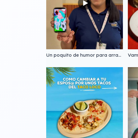
Un poquito de humor para arrancar el fin de semana con la mejor actitud. 😂 ¡Vente a relajar, comer rico y reírte un rato con nosotros! El aire acondicionado ya está al cien y los mariscos frescos como siempre. ❄️🍤 #TacoLoco #Chetumal #Humor #FinDeSemana #LaVidaLaboral MariscosChetumal