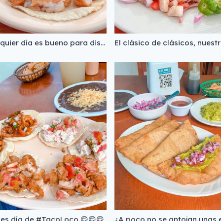
Cualquier día es bueno para disfrutar de unos deliciosos taquitos de camarón 🤤
es día de #TacoLoco 😋😋😋